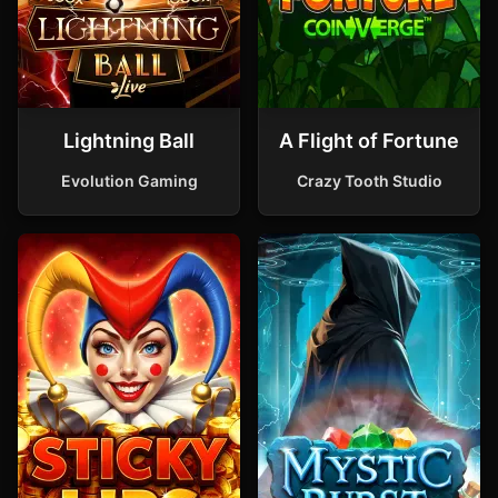
Lightning Ball
A Flight of Fortune
Evolution Gaming
Crazy Tooth Studio