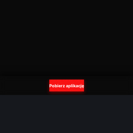
Pobierz aplikację
Jokery