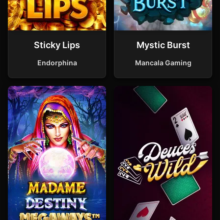
Sticky Lips
Mystic Burst
Endorphina
Mancala Gaming