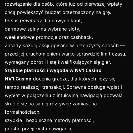
rozwiązanie dla osób, które już od pierwszej wpłaty
chcą powiększyć budżet przeznaczony na grę.
bonus powitalny
dla nowych kont,
darmowe spiny na wybrane sloty,
weekendowe promocje oraz cashback.
Zasady każdej akcji opisano w przejrzysty sposób —
przed jej uruchomieniem warto sprawdzić limit czasu,
wymagany obrót i listę kwalifikujących się gier.
Szybkie płatności i wygoda w NV1 Casino
NV1 Casino
docenią gracze, dla których liczy się
tempo realizacji transakcji. Sprawna obsługa wpłat i
wypłat w połączeniu z intuicyjną nawigacją pozwala
skupić się na samej rozrywce zamiast na
formalnościach.
szybkie i bezpieczne metody płatności,
prosta, przejrzysta nawigacja,