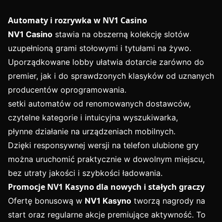
Automaty i rozrywka w NV1 Casino
NV1 Casino
stawia na obszerną kolekcję slotów
uzupełnioną grami stołowymi i tytułami na żywo.
Uporządkowane lobby ułatwia dotarcie zarówno do
premier, jak i do sprawdzonych klasyków od uznanych
producentów oprogramowania.
setki automatów od renomowanych dostawców,
czytelne kategorie i intuicyjna wyszukiwarka,
płynne działanie na urządzeniach mobilnych.
Dzięki responsywnej wersji na telefon ulubione gry
można uruchomić praktycznie w dowolnym miejscu,
bez utraty jakości i szybkości ładowania.
Promocje NV1 Kasyno dla nowych i stałych graczy
Ofertę bonusową w
NV1 Kasyno
tworzą nagrody na
start oraz regularne akcje premiujące aktywność. To