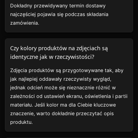
Dokładny przewidywany termin dostawy
najczęściej pojawia się podczas składania
zamówienia.
Czy kolory produktów na zdjęciach są
identyczne jak w rzeczywistości?
Zdjęcia produktów są przygotowywane tak, aby
jak najlepiej oddawały rzeczywisty wygląd,
jednak odcień może się nieznacznie różnić w
zależności od ustawień ekranu, oświetlenia i partii
materiału. Jeśli kolor ma dla Ciebie kluczowe
znaczenie, warto dokładnie przeczytać opis
produktu.