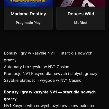
Madame Destiny
Deuces Wild
Megaways
Pragmatic Play
iSoftbet
Bonusy i gry w kasynie NV1 — start dla nowych
graczy
Automaty i rozrywka w NV1 Casino
Promocje NV1 Kasyno dla nowych i stałych graczy
Szybkie płatności i wygoda w NV1 Casino
Bonusy i gry w kasynie NV1 — start dla nowych
graczy
NV1 Kasyno wita nowych użytkowników pakietem