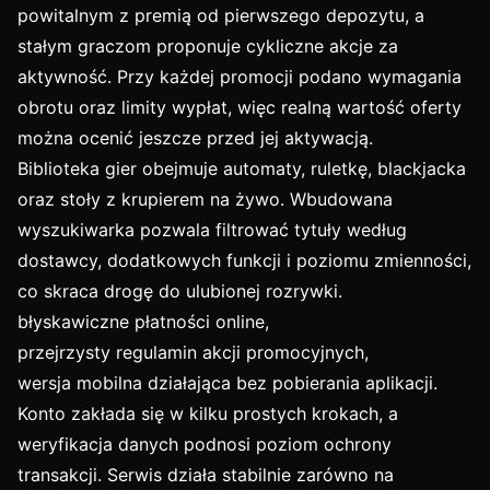
powitalnym z premią od pierwszego depozytu, a
stałym graczom proponuje cykliczne akcje za
aktywność. Przy każdej promocji podano wymagania
obrotu oraz limity wypłat, więc realną wartość oferty
można ocenić jeszcze przed jej aktywacją.
Biblioteka gier obejmuje automaty, ruletkę, blackjacka
oraz stoły z krupierem na żywo. Wbudowana
wyszukiwarka pozwala filtrować tytuły według
dostawcy, dodatkowych funkcji i poziomu zmienności,
co skraca drogę do ulubionej rozrywki.
błyskawiczne płatności online,
przejrzysty regulamin akcji promocyjnych,
wersja mobilna działająca bez pobierania aplikacji.
Konto zakłada się w kilku prostych krokach, a
weryfikacja danych podnosi poziom ochrony
transakcji. Serwis działa stabilnie zarówno na