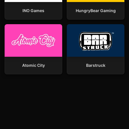
INO Games
HungryBear Gaming
Atomic City
Barstruck